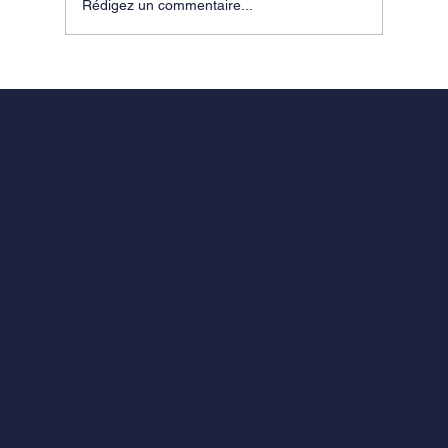
Rédigez un commentaire...
Réussite scolaire : cadrer les écrans
efficacement en cinq jours
Siège social : Montréal,
Canada
E-mail :
bonbet@bonbet.ca
(514) 427 - 2313