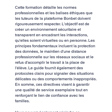
Cette formation détaille les normes
professionnelles et les balises éthiques que
les tuteurs de la plateforme Bonbet doivent
rigoureusement respecter. L'objectif est de
créer un environnement sécuritaire et
transparent en encadrant les interactions,
qu'elles soient virtuelles ou en personne. Les
principes fondamentaux incluent la protection
des données, le maintien d'une distance
professionnelle sur les réseaux sociaux et le
refus d'accomplir le travail à la place de
l'élève. Le guide fournit également des
protocoles clairs pour signaler des situations
délicates ou des comportements inappropriés.
En somme, ces directives visent à garantir
une qualité de service exemplaire tout en
renforçant le lien de confiance avec les
familles.